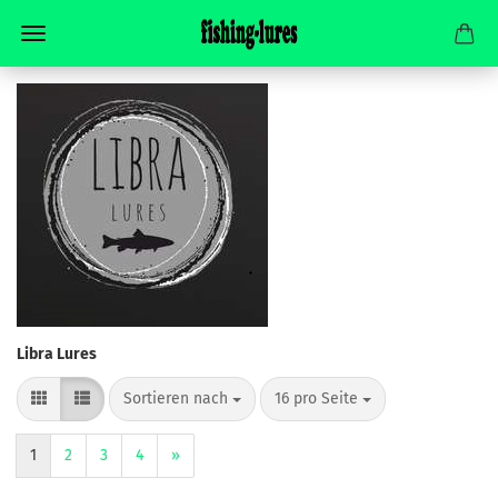
Libra Lures
Sortieren nach
pro Seite
Sortieren nach
16 pro Seite
1
2
3
4
»