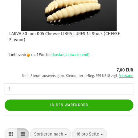
LARVA 30 mm 005 Cheese LIBRA LURES 15 Stück (CHEESE
Flavour)
Lieferzeit:
ca. 1 Woche
(Ausland abweichend)
7,00 EUR
Kein Steuerausweis gem. Kleinuntern.-Reg. §19 UStG zzgl.
Versand
IN DEN WARENKORB
Sortieren nach
pro Seite
Sortieren nach
16 pro Seite