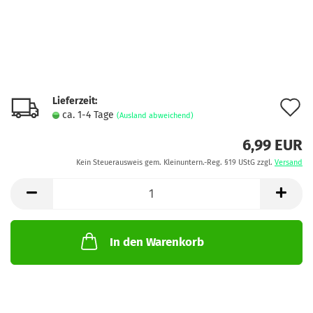
Lieferzeit:
A
ca. 1-4 Tage
(Ausland abweichend)
d
6,99 EUR
M
Kein Steuerausweis gem. Kleinuntern.-Reg. §19 UStG zzgl.
Versand
In den Warenkorb