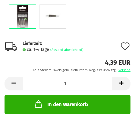
Lieferzeit:
A
ca. 1-4 Tage
(Ausland abweichend)
d
4,39 EUR
M
Kein Steuerausweis gem. Kleinuntern.-Reg. §19 UStG zzgl.
Versand
In den Warenkorb