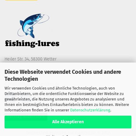
Heiler Str. 34, 58300 Wetter
Diese Webseite verwendet Cookies und andere
Telefon 0173 / 3164784
Technologien
E-Mail
info@fishing-lures.de
Wir verwenden Cookies und ähnliche Technologien, auch von
Drittanbietern, um die ordentliche Funktionsweise der Website zu
gewährleisten, die Nutzung unseres Angebotes zu analysieren und
Ihnen ein bestmögliches Einkaufserlebnis bieten zu können. Weitere
Informationen finden Sie in unserer
Datenschutzerklärung
.
Vertrag widerrufen
Alle Akzeptieren
Onlineshop erstellen
mit Gambio.de © 2026