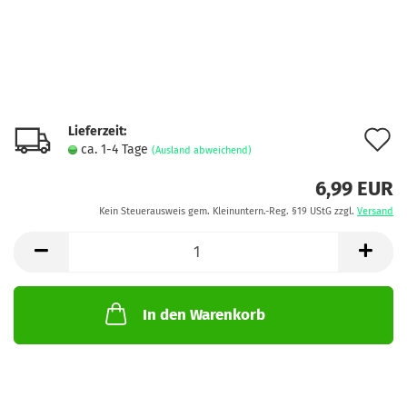
Lieferzeit:
A
ca. 1-4 Tage
(Ausland abweichend)
d
6,99 EUR
M
Kein Steuerausweis gem. Kleinuntern.-Reg. §19 UStG zzgl.
Versand
In den Warenkorb