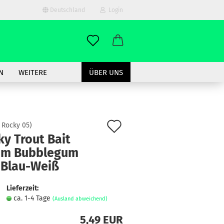
Deutschland
Login
-Mail
N
WEITERE
ÜBER UNS
asswort
Auf
:
Rocky 05
)
y Trout Bait
den
m Bubblegum
to erstellen
Merkzettel
 Blau-Weiß
swort vergessen?
Lieferzeit:
ca. 1-4 Tage
(Ausland abweichend)
5,49 EUR