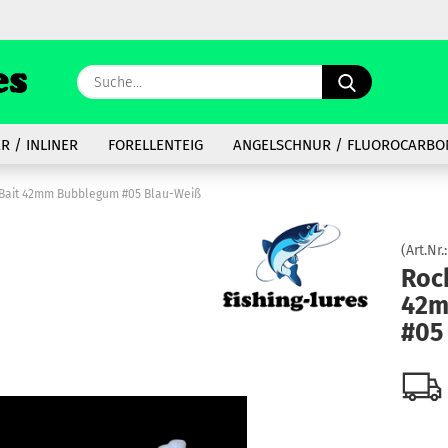
Lieferland
Suche...
E
R / INLINER
FORELLENTEIG
ANGELSCHNUR / FLUOROCARBO
P
 Bait 42mm Bubblegum #05 Blau-Weiß
(Art.Nr.
Rock
42m
Kon
#05
Pas