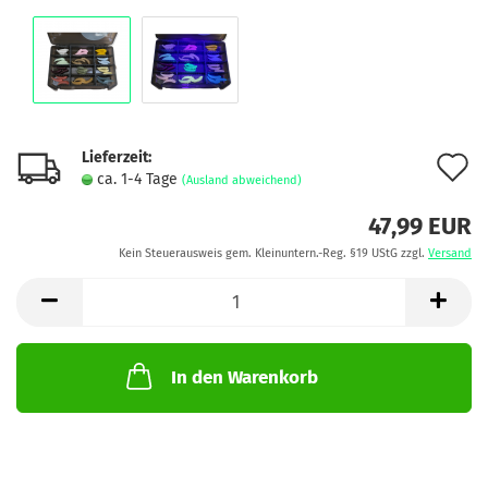
Lieferzeit:
A
ca. 1-4 Tage
(Ausland abweichend)
d
47,99 EUR
M
Kein Steuerausweis gem. Kleinuntern.-Reg. §19 UStG zzgl.
Versand
In den Warenkorb