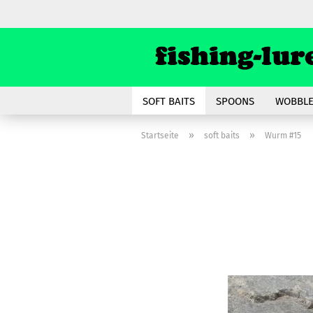
SOFT BAITS
SPOONS
WOBBLE
»
»
Startseite
soft baits
Wurm #15