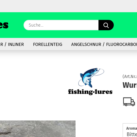
Lieferland
Suche...
E
R / INLINER
FORELLENTEIG
ANGELSCHNUR / FLUOROCARBO
P
(Art.Nr.
Wur
Kon
Pas
Aroma