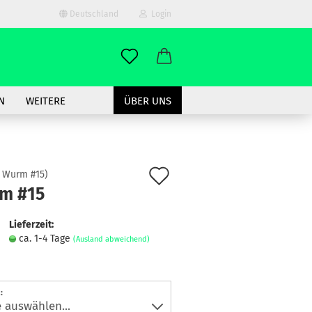
Deutschland
Login
-Mail
N
WEITERE
ÜBER UNS
asswort
Auf
:
Wurm #15
)
m #15
den
to erstellen
Merkzettel
Lieferzeit:
swort vergessen?
ca. 1-4 Tage
(Ausland abweichend)
: